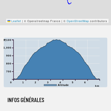
Leaflet
|
© Openstreetmap France | ©
OpenStreetMap
contributors
m
1,100
1,000
900
800
700
0
1
2
3
4
5
6
Altitude
km
INFOS GÉNÉRALES