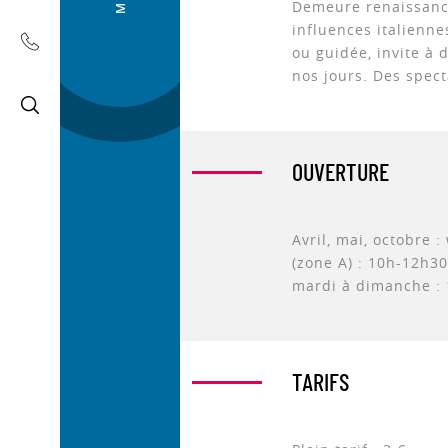
Demeure renaissance
influences italiennes
ou guidée, invite à 
nos jours. Des spect
OUVERTURE
Avril, mai, octobre 
(zone A) : 10h-12h30
mardi à dimanche :
TARIFS