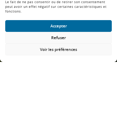
Le fait de ne pas consentir ou de retirer son consentement
peut avoir un effet négatif sur certaines caractéristiques et
fonctions.
Accepter
FAIRE DÉFILER
Refuser
Voir les préférences
Du 14 Juillet au 15 Août
: pas de minimum de
passagers requis pour
le départ.